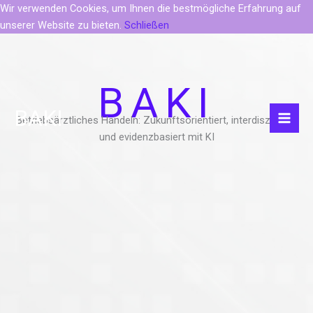
Wir verwenden Cookies, um Ihnen die bestmögliche Erfahrung auf
unserer Website zu bieten.
Schließen
Zum
Inhalt
springen
BAKI
BAKI
Betriebsärztliches Handeln: Zukunftsorientiert, interdisziplinär
und evidenzbasiert mit KI