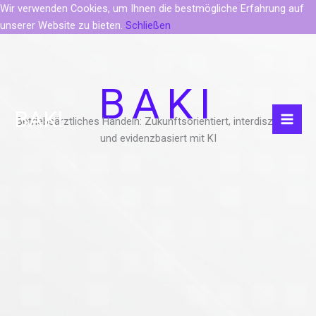
Wir verwenden Cookies, um Ihnen die bestmögliche Erfahrung auf
unserer Website zu bieten.
Schließen
Zum
Inhalt
springen
BAKI
BAKI
Betriebsärztliches Handeln: Zukunftsorientiert, interdisziplinär
und evidenzbasiert mit KI