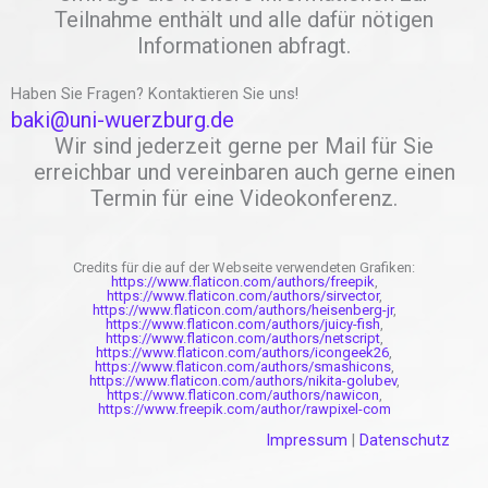
Teilnahme enthält und alle dafür nötigen
Informationen abfragt.
Haben Sie Fragen? Kontaktieren Sie uns!
baki@uni-wuerzburg.de
Wir sind jederzeit gerne per Mail für Sie
erreichbar und vereinbaren auch gerne einen
Termin für eine Videokonferenz.
Credits für die auf der Webseite verwendeten Grafiken:
https://www.flaticon.com/authors/freepik
,
https://www.flaticon.com/authors/sirvector
,
https://www.flaticon.com/authors/heisenberg-jr
,
https://www.flaticon.com/authors/juicy-fish
,
https://www.flaticon.com/authors/netscript
,
https://www.flaticon.com/authors/icongeek26
,
https://www.flaticon.com/authors/smashicons
,
https://www.flaticon.com/authors/nikita-golubev
,
https://www.flaticon.com/authors/nawicon
,
https://www.freepik.com/author/rawpixel-com
Impressum
|
Datenschutz